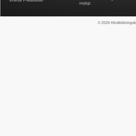
Innehar F-skattsedel
möjligt.
© 2026 Hlrutbildningsto