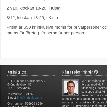
27/10, klockan 18-20, i Kista.
8/12, klockan 18-20, i Kista.
Priset är 650 kr inklusive moms för privatpersoner o
moms för företag. Priserna är per person.
Kontakta oss
Några rader från vår VD
HLR-Hjälpen i Stockholm AB
Vi är ett mångsidigt
Gröndalsvägen 81
företag med HLR
117 68 Stockholm
utbildning i Stockh
som specialitet. Vi
Telefon: 020-121265
använder oss av de
E-post:
info@hlrhjalpen.nu
senaste vetenskapliga riktlinjerna
och erfarna instruktörer för att se til
Org nummer: 556929-8556
att er HLR utbildning blir så bra s